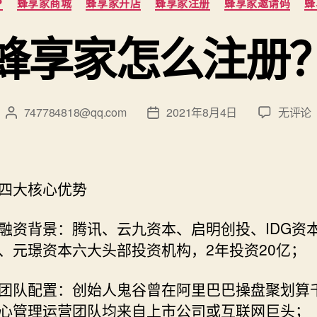
P
蜂享家商城
蜂享家开店
蜂享家注册
蜂享家邀请码
蜂
类
蜂享家怎么注册
蜂
747784818@qq.com
2021年8月4日
无评论
文
发
享
章
布
家
作
日
怎
者
期
么
四大核心优势
注
册？
融资背景：腾讯、云九资本、启明创投、IDG资
、元璟资本六大头部投资机构，2年投资20亿；
团队配置：创始人鬼谷曾在阿里巴巴操盘聚划算
心管理运营团队均来自上市公司或互联网巨头；