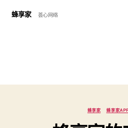
蜂享家
荟心网络
蜂享家
蜂享家AP