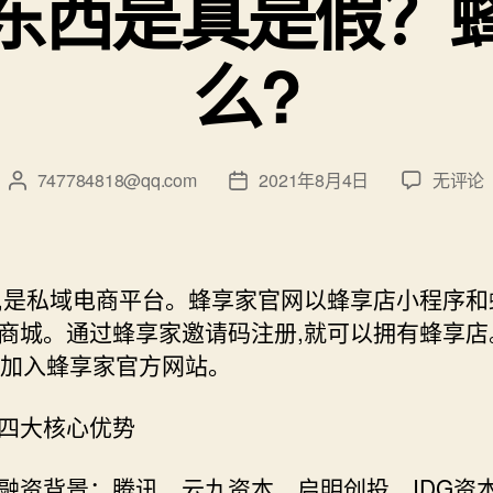
东西是真是假？
么?
蜂
747784818@qq.com
2021年8月4日
无评论
文
发
享
章
布
家
作
日
的
者
期
东
,是私域电商平台。蜂享家官网以蜂享店小程序和
西
的商城。通过蜂享家邀请码注册,就可以拥有蜂享店
是
P,加入蜂享家官方网站。
真
是
假？
四大核心优势
蜂
享
融资背景：腾讯、云九资本、启明创投、IDG资