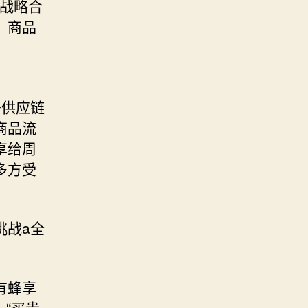
了战略合
，商品
条供应链
商品流
享给周
多方受
挑战a全
有蜂享
、“买贵