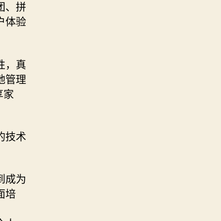
团、拼
户体验
性，真
地管理
享家
。
的技术
到成为
面培