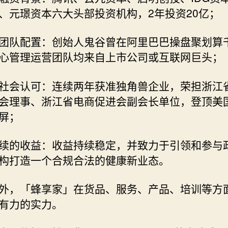
家
、元璟资本六大头部投资机构，2年投资20亿；
是
什
么?
团队配置：创始人鬼谷曾在阿里巴巴操盘聚划算
心管理运营团队均来自上市公司或互联网巨头；
社会认可：连续两年获准独角兽企业，荣担浙江
会理事、浙江省电商促进会副会长单位，登顶美
屏；
续的收益：收益持续稳定，并致力于引领和参与
构打造一个合规合法的健康新业态。
外，「蜂享家」在货品、服务、产品、培训等方
有力的实力。