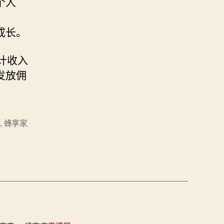
个人
成长。
计收入
计发放佣
钱
,
蜂享家