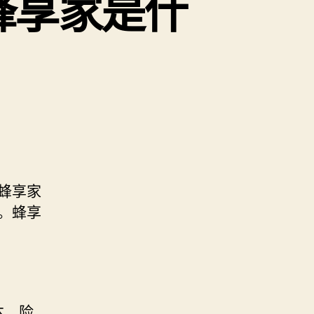
蜂享家是什
蜂享家
。蜂享
本、险