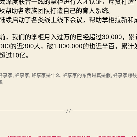
会深度联合一线的掌柜进行人才认证，斥资打造
以及帮助各家族团队打造自己的育人系统。
陆续启动了各类线上线下会议，帮助掌柜拉新和
前，我们的掌柜月入过万的已经超过30,000，累
,000的近300人，破1,000,000的也近半百，累
超过10亿。
蜂享家
,
蜂享家
,
蜂享家是什么
,
蜂享家的东西是真是假
,
蜂享家赚
码
分