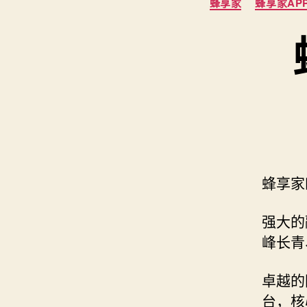
蜂享家
蜂享家AP
蜂享家
强大的
峰长青
卓越的
台，核