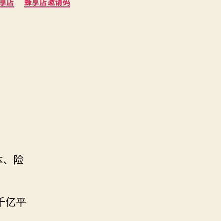
享店
蜂享店邀请码
？
本、险
千亿平