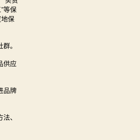
三”等保
度地保
社群。
品供应
进品牌
方法、