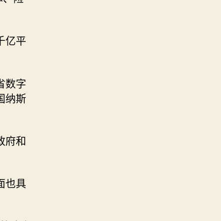
千亿平
省数字
国纳斯
政府和
面也具