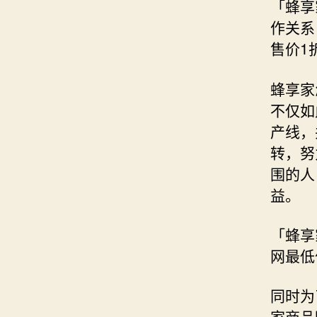
「蜂享
作关系
售价1
蜂享家
不仅如
产线，
转，努
围的人
益。
「蜂享
网最低
同时为
家商品